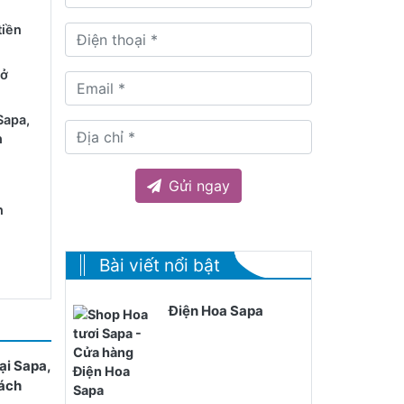
tiền
 ở
Sapa,
h
Gửi ngay
n
apa
Bài viết nổi bật
ế và
Điện Hoa Sapa
ại Sapa,
apa
hách