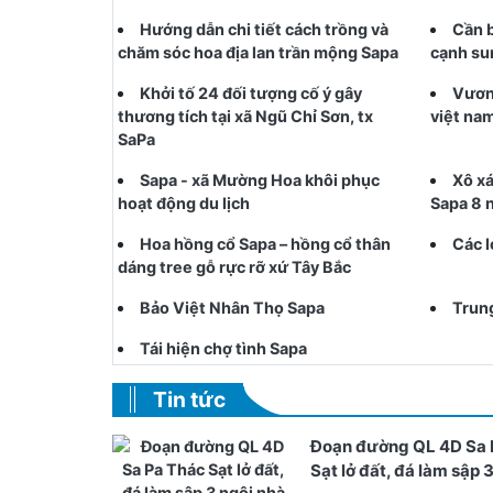
Hướng dẫn chi tiết cách trồng và
Cần b
chăm sóc hoa địa lan trần mộng Sapa
cạnh su
Khởi tố 24 đối tượng cố ý gây
Vươn
thương tích tại xã Ngũ Chỉ Sơn, tx
việt na
SaPa
Sapa - xã Mường Hoa khôi phục
Xô xá
hoạt động du lịch
Sapa 8 
Hoa hồng cổ Sapa – hồng cổ thân
Các l
dáng tree gỗ rực rỡ xứ Tây Bắc
Bảo Việt Nhân Thọ Sapa
Trung
Tái hiện chợ tình Sapa
Tin tức
Đoạn đường QL 4D Sa 
Sạt lở đất, đá làm sập 