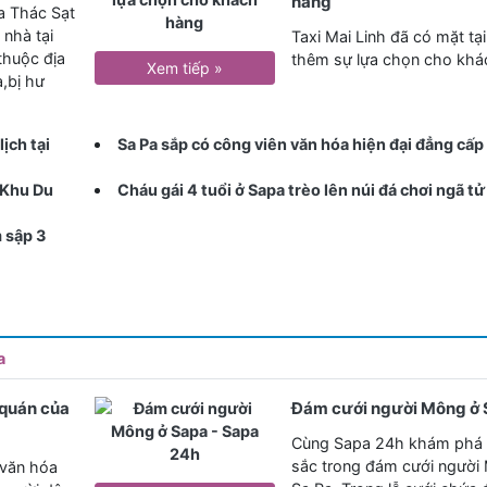
hàng
a Thác Sạt
 nhà tại
Taxi Mai Linh đã có mặt tạ
thuộc địa
thêm sự lựa chọn cho khá
Xem tiếp »
a,bị hư
ịch tại
Sa Pa sắp có công viên văn hóa hiện đại đẳng cấp
 Khu Du
Cháu gái 4 tuổi ở Sapa trèo lên núi đá chơi ngã t
 sập 3
a
 quán của
Đám cưới người Mông ở 
Cùng Sapa 24h khám phá 
sắc trong đám cưới người
 văn hóa