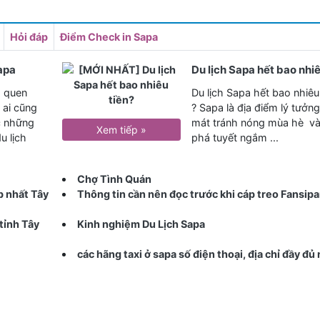
Hỏi đáp
Điểm Check in Sapa
apa
Du lịch Sapa hết bao nhiê
á quen
Du lịch Sapa hết bao nhiêu 
 ai cũng
? Sapa là địa điểm lý tưởng
c những
mát tránh nóng mùa hè v
Xem tiếp »
u lịch
phá tuyết ngắm ...
Chợ Tình Quán
p nhất Tây
Thông tin cần nên đọc trước khi cáp treo Fansip
tỉnh Tây
Kinh nghiệm Du Lịch Sapa
các hãng taxi ở sapa số điện thoại, địa chỉ đầy đủ