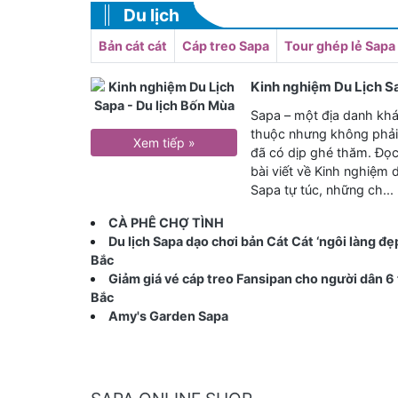
Du lịch
Bản cát cát
Cáp treo Sapa
Tour ghép lẻ Sapa
Kinh nghiệm Du Lịch S
Sapa – một địa danh kh
thuộc nhưng không phải
Xem tiếp »
đã có dịp ghé thăm. Đọ
bài viết về Kinh nghiệm d
Sapa tự túc, những ch...
CÀ PHÊ CHỢ TÌNH
Du lịch Sapa dạo chơi bản Cát Cát ‘ngôi làng đẹ
Bắc
Giảm giá vé cáp treo Fansipan cho người dân 6 
Bắc
Amy's Garden Sapa