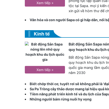
phong tục tập quán của
Xem tiếp »
tộc tại Sapa. mọi ý kiến
xin gửi về hòm thư để ch
Văn hóa và con người Sapa có gì hấp dẫn, nổi b
Kinh tế
Bất động Sản Sapa nón
quy hoạch khu du lịch 
Bất động Sản Sapa nóng
quy hoạch khu du lịch t
quốc gia mang tầm quốc
Xem tiếp »
năm 2030
Biết chớp thời cơ, tuyết rơi sẽ không phải là 'đại
Sa Pa Trồng cây thảo dược mang lại hiệu quả ki
Tiềm năng phát triển kinh tế và du lịch của Sap
Những người bám rừng nuôi hy vọng