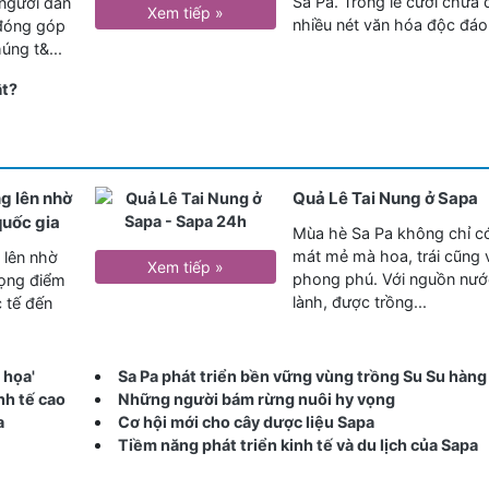
Sa Pa. Trong lễ cưới chứa
 người dân
Xem tiếp »
nhiều nét văn hóa độc đáo
 đóng góp
úng t&...
ật?
g lên nhờ
Quả Lê Tai Nung ở Sapa
quốc gia
Mùa hè Sa Pa không chỉ có
mát mẻ mà hoa, trái cũng 
 lên nhờ
Xem tiếp »
phong phú. Với nguồn nướ
rọng điểm
lành, được trồng...
 tế đến
 họa'
Sa Pa phát triển bền vững vùng trồng Su Su hàng
nh tế cao
Những người bám rừng nuôi hy vọng
a
Cơ hội mới cho cây dược liệu Sapa
Tiềm năng phát triển kinh tế và du lịch của Sapa