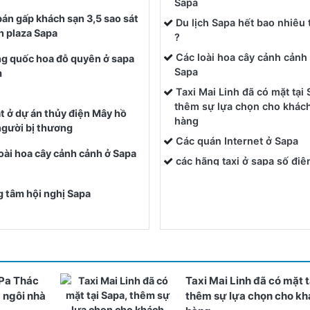
Sapa
án gấp khách sạn 3,5 sao sát
Du lịch Sapa hết bao nhiêu 
n plaza Sapa
?
Các loài hoa cây cảnh cảnh
g quốc hoa đỗ quyên ở sapa
Sapa
m
Taxi Mai Linh đã có mặt tại 
thêm sự lựa chọn cho khác
t ở dự án thủy điện Mây hồ
hàng
người bị thương
Các quán Internet ở Sapa
oài hoa cây cảnh cảnh ở Sapa
các hãng taxi ở sapa số điệ
thoại, địa chỉ đầy đủ nhất
 tâm hội nghị Sapa
Đường dây nóng công an S
Tiềm năng phát triển kinh t
du lịch của Sapa
Cá Hồi Sapa mua ở đâu ?
Xã Ngũ Chỉ Sơn
Pa Thác
Taxi Mai Linh đã có mặt t
nhà hàng Vua Vịt đủ món S
3 ngôi nhà
thêm sự lựa chọn cho k