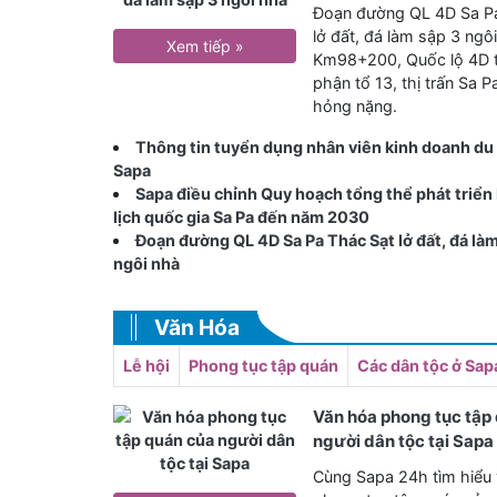
Đoạn đường QL 4D Sa P
lở đất, đá làm sập 3 ngôi
Xem tiếp »
Km98+200, Quốc lộ 4D 
phận tổ 13, thị trấn Sa P
hỏng nặng.
Thông tin tuyển dụng nhân viên kinh doanh du l
Sapa
Sapa điều chỉnh Quy hoạch tổng thể phát triển
lịch quốc gia Sa Pa đến năm 2030
Đoạn đường QL 4D Sa Pa Thác Sạt lở đất, đá làm
ngôi nhà
Văn Hóa
Lễ hội
Phong tục tập quán
Các dân tộc ở Sap
Văn hóa phong tục tập
người dân tộc tại Sapa
Cùng Sapa 24h tìm hiểu