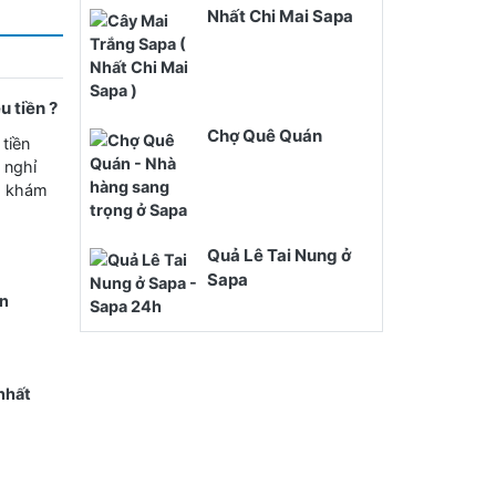
Nhất Chi Mai Sapa
u tiền ?
Chợ Quê Quán
tiền
 nghỉ
à khám
Quả Lê Tai Nung ở
Sapa
an
 nhất