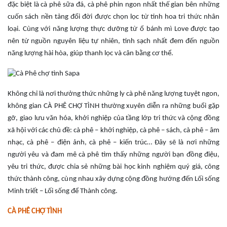
đặc biệt là cà phê sữa đá, cà phê phin ngon nhất thế gian bên những
cuốn sách nền tảng đổi đời được chọn lọc từ tinh hoa tri thức nhân
loại. Cùng với năng lượng thực dưỡng từ ổ bánh mì Love được tạo
nên từ nguồn nguyên liệu tự nhiên, tinh sạch nhất đem đến nguồn
năng lượng hài hòa, giúp thanh lọc và cân bằng cơ thể.
Không chỉ là nơi thưởng thức những ly cà phê năng lượng tuyệt ngon,
không gian CÀ PHÊ CHỢ TÌNH thường xuyên diễn ra những buổi gặp
gỡ, giao lưu văn hóa, khởi nghiệp của tầng lớp tri thức và cộng đồng
xã hội với các chủ đề: cà phê – khởi nghiệp, cà phê – sách, cà phê – âm
nhạc, cà phê – điện ảnh, cà phê – kiến trúc… Đây sẽ là nơi những
người yêu và đam mê cà phê tìm thấy những người bạn đồng điệu,
yêu tri thức, được chia sẻ những bài học kinh nghiệm quý giá, công
thức thành công, cùng nhau xây dựng cộng đồng hướng đến Lối sống
Minh triết – Lối sống để Thành công.
CÀ PHÊ CHỢ TÌNH